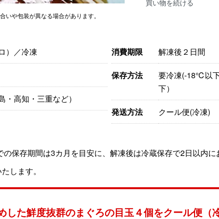
買い物を続ける
色合いや包装が異なる場合があります。
ロ）／冷凍
消費期限
解凍後２日間
保存方法
要冷凍(-18℃
下）
島・高知・三重など）
発送方法
クール便(冷凍)
℃)での保存期間は3カ月を目安に、解凍後は冷蔵保存で2日以内
いたします。
めした鮮度抜群のまぐろの目玉４個をクール便（