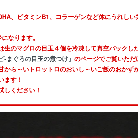
、DHA、ビタミンB1、コラーゲンなど体にうれし
ジになります。
は生のマグロの目玉４個を冷凍して真空パックし
ピ-まぐろの目玉の煮つけ」
のページでご覧いただ
甘から～いトロットロのおいし～いご飯のおかず
います！
試しください！